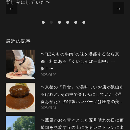
楽しみにしていた〜
最近の記事
〜“ほんもの牛肉”の味を堪能するなら京
都・桂にある『くいしんぼー山中』一
択！〜
2025.06.02
〜京都の『洋食』で美味しいお店が沢山あ
るけれど､その中で楽しみにしていた《洋
食おがた》の特製ハンバーグは圧巻の美...
2025.05.31
〜薫風かおる青々とした五月晴れの日に葡
萄畑を見渡す丘の上にあるレストランに出