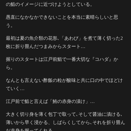
の鮨のイメージに近づけようとしている。
愚直になかなかできないことを本当に素晴らしいと思
う。
最初は夏の魚介類の花形､「あわび」を煮て薄く切った2
枚に折り畳んだつまみからスタート…
握りのスタートは江戸前鮨で一番大切な『コハダ』か
ら。
なんとも言えない酢飯の粒が酸味と共に口の中でほどけ
ていく…
江戸前で鮨と言えば「鮪の赤身の漬け」…
大きく切り身を薄く包丁で取って､そして醤油に漬ける､
薄いから早く浸かる、しばらくしてから､それを折り畳ん
だ赤身を握ってくれる…