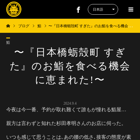
ブログ
鮨
〜『日本橋蛎殻町 すぎた』のお鮨を食べる機会に恵まれた!〜
鮨
〜『日本橋蛎殻町 すぎ
た』のお鮨を食べる機会
に恵まれた!〜
2024.9.4
今夜は今一番、予約が取れ難くて誰もが憧れる鮨屋…
親方は言わずと知れた杉田孝明さんのお店に伺った。
いつも感じて思うことは､あの腰の低さ､接客の態度が素