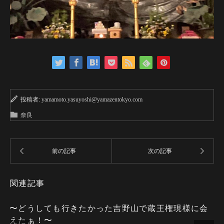
投稿者:
yamamoto.yasuyoshi@yamazentokyo.com
奈良
関連記事
〜どうしても行きたかった吉野山で蔵王権現様に会
えたぁ！〜