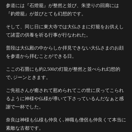
参道には『石燈籠』が整然と並び、朱塗りの回廊には
『釣燈籠』が並びとても幻想的です。
そして、同じ日に東大寺では大仏さまに灯籠をお供えし
て諸霊の供養を祈る行事が行なわれた。
普段は大仏殿の中からしか拝見できない大仏さまのお顔
を参道から拝むことができる日。
ここの石畳にも約2,500の灯龍が整然と並べられ幻想的
で､ジーンときます。
ご先祖さんが癒されて慰められてこの世に戻ってこられ
るように神様や仏様が導いて下さっているんだなぁと感
謝で一杯でした。
奈良は神様も仏様も仲良く､神職も僧侶も仲良くて本当に
素敵な古都です。