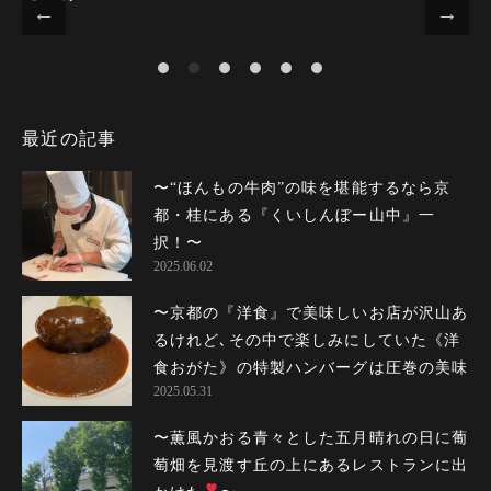
最近の記事
〜“ほんもの牛肉”の味を堪能するなら京
都・桂にある『くいしんぼー山中』一
択！〜
2025.06.02
〜京都の『洋食』で美味しいお店が沢山あ
るけれど､その中で楽しみにしていた《洋
食おがた》の特製ハンバーグは圧巻の美...
2025.05.31
〜薫風かおる青々とした五月晴れの日に葡
萄畑を見渡す丘の上にあるレストランに出