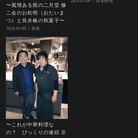
2024.03.04
日本料理
〜風情ある雨の二月堂 修
二会のお松明（おたいま
つ）と良弁椿の和菓子〜
2024.03.09
奈良
〜これが中華料理な
の？ びっくりの連続 京