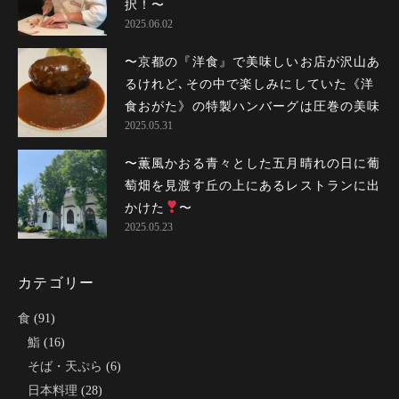
択！〜
2025.06.02
〜京都の『洋食』で美味しいお店が沢山あ
るけれど､その中で楽しみにしていた《洋
食おがた》の特製ハンバーグは圧巻の美...
2025.05.31
〜薫風かおる青々とした五月晴れの日に葡
萄畑を見渡す丘の上にあるレストランに出
かけた〜
2025.05.23
カテゴリー
食
(91)
鮨
(16)
そば・天ぷら
(6)
日本料理
(28)