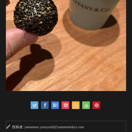
投稿者:
yamamoto.yasuyoshi@yamazentokyo.com