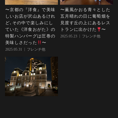
〜京都の『洋食』で美味
〜薫風かおる青々とした
しいお店が沢山あるけれ
五月晴れの日に葡萄畑を
ど､その中で楽しみにし
見渡す丘の上にあるレス
ていた《洋食おがた》の
トランに出かけた
〜
特製ハンバーグは圧巻の
2025.05.23
フレンチ他
美味しさだった
〜
2025.05.31
フレンチ他