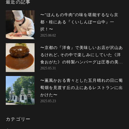
最近の記事
〜“ほんもの牛肉”の味を堪能するなら京
都・桂にある『くいしんぼー山中』一
択！〜
2025.06.02
〜京都の『洋食』で美味しいお店が沢山あ
るけれど､その中で楽しみにしていた《洋
食おがた》の特製ハンバーグは圧巻の美...
2025.05.31
〜薫風かおる青々とした五月晴れの日に葡
萄畑を見渡す丘の上にあるレストランに出
かけた〜
2025.05.23
カテゴリー