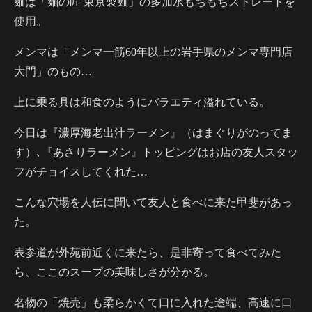
麺は「麺の匠 東京製麺」の多加水もちもちストレートを
使用。
メンマは「メンマ一筋60年以上の岩手県のメンマ専門店
大門」のもの…
上に乗る具は和食のようにバラエティ溢れている。
今日は『濃厚海老出汁ラーメン』（はまぐりがのってま
す）､『あさりラーメン』トッピングはお店の友人スタッ
フがチョイスしてくれた…
こんな穴場を人伝に聞いて友人と食べに来た甲斐があっ
た。
表参道が外苑前近くに来たら、是非寄って食べてみた
ら、ここのスープの美味しさが分かる。
名物の「焼売」も柔らかくて口に入れた途端、高速に口