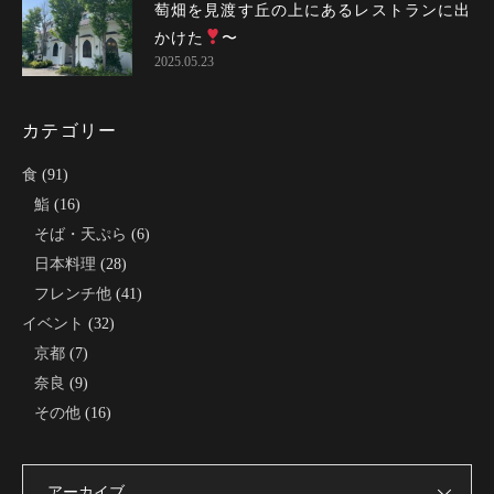
萄畑を見渡す丘の上にあるレストランに出
かけた
〜
2025.05.23
カテゴリー
食
(91)
鮨
(16)
そば・天ぷら
(6)
日本料理
(28)
フレンチ他
(41)
イベント
(32)
京都
(7)
奈良
(9)
その他
(16)
アーカイブ