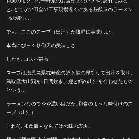
和風のモダンな一軒家のお店かと思いきや､訪れてみる
と､どこかの田舎の工事現場近くにある昼飯屋のラーメン
店の装い…
でも、ここのスープ（出汁）が抜群に美味しい！
本当にびっくり仰天の美味しさ！
しかも､コスパ最高！
スープは鹿児島県枕崎産の鰹と鯖の厚削りで出汁を取り､
鳥取産大山鶏を2日間炊き、鰹と鯖の出汁を合わせたもの
という…
ラーメンなのでやや濃い目だか､和食のような味付けのス
ープ（出汁）…
これぞ､和食職人ならではの味の表現。