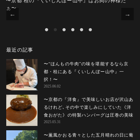
〜京都 桂の『くいしんぼー山中』はお肉の神様だ
ぁ〜
最近の記事
〜“ほんもの牛肉”の味を堪能するなら京
都・桂にある『くいしんぼー山中』一
択！〜
2025.06.02
〜京都の『洋食』で美味しいお店が沢山あ
るけれど､その中で楽しみにしていた《洋
食おがた》の特製ハンバーグは圧巻の美味
2025.05.31
しさだった
〜
〜薫風かおる青々とした五月晴れの日に葡