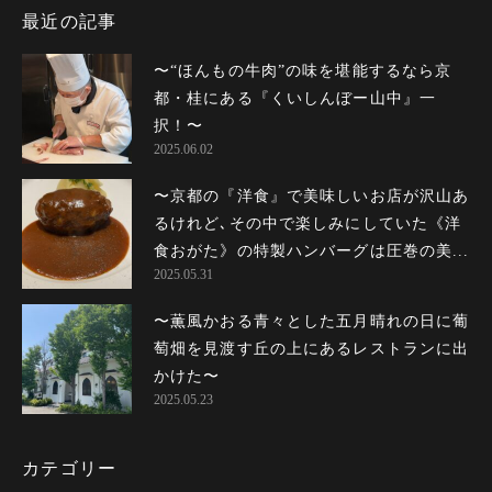
最近の記事
〜“ほんもの牛肉”の味を堪能するなら京
都・桂にある『くいしんぼー山中』一
択！〜
2025.06.02
〜京都の『洋食』で美味しいお店が沢山あ
るけれど､その中で楽しみにしていた《洋
食おがた》の特製ハンバーグは圧巻の美...
2025.05.31
〜薫風かおる青々とした五月晴れの日に葡
萄畑を見渡す丘の上にあるレストランに出
かけた〜
2025.05.23
カテゴリー