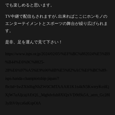
でも楽しめると思います。
TV中継で配信もされますが､出来ればここにホンモノの
エンターテイメントとスポーツの舞台が繰り広げられま
す。
是非、足を運んで見て下さい！
https://www.isps.or.jp/2024/02/05/%EF%BC%882024%E5%B9
%B44%E6%9C%8825-
28%E6%97%A5%E9%96%8B%E5%82%AC%EF%BC%89-
isps-handa-championship-japan/?
fbclid=IwZXh0bgNhZW0CMTAAAR1K1n4kN5KwrryKcdEj
XjW7aAljcajAEtQL_Mgbdvfuh8XlQxVD9tl9a5A_aem_Gc28I
3yIhV0yca6aKspOiA