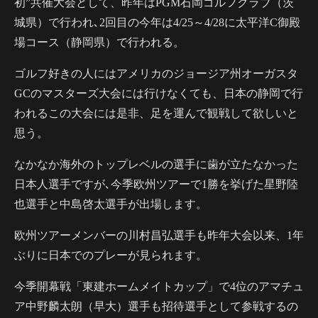
初”共催大会として、昨年はPGM石岡ゴルフクラブ（茨
城県）で行われ､2回目の今年は4/25～4/28に太平洋C御殿
場コース（静岡県）で行われる。
ゴルフ好きの人にはアメリカのジョージア州オーガスタ
GCのマスターズ大会には行けなくても、日本の静岡で行
われるこの大会には是非、足を運んで観戦して欲しいと
思う。
なかなか海外のトップレベルの選手に歯が立たなかった
日本人選手ですが､今季欧州ツアーで1勝を挙げた星野陸
也選手と中島啓太選手が出場します。
欧州ツアーメンバーの川村昌弘選手も昨年大会以来、1年
ぶりに日本でのプレーが見られます。
今季開幕戦「東建ホームメイトカップ」で4位のアマチュ
ア中野麟太朗（早大）選手も招待選手として参戦するの