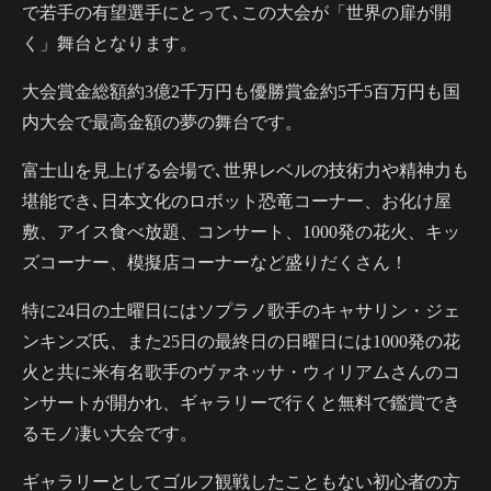
で若手の有望選手にとって､この大会が「世界の扉が開
く」舞台となります。
大会賞金総額約3億2千万円も優勝賞金約5千5百万円も国
内大会で最高金額の夢の舞台です。
富士山を見上げる会場で､世界レベルの技術力や精神力も
堪能でき､日本文化のロボット恐竜コーナー、お化け屋
敷、アイス食べ放題、コンサート、1000発の花火、キッ
ズコーナー、模擬店コーナーなど盛りだくさん！
特に24日の土曜日にはソプラノ歌手のキャサリン・ジェ
ンキンズ氏、また25日の最終日の日曜日には1000発の花
火と共に米有名歌手のヴァネッサ・ウィリアムさんのコ
ンサートが開かれ、ギャラリーで行くと無料で鑑賞でき
るモノ凄い大会です。
ギャラリーとしてゴルフ観戦したこともない初心者の方