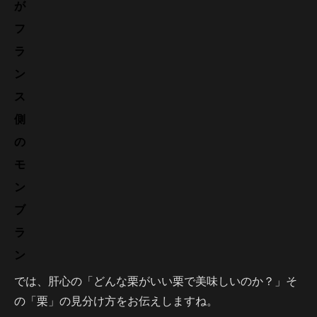
が
フ
ラ
ン
ス
側
の
モ
ン
ブ
ラ
ン
では、肝心の「どんな栗がいい栗で美味しいのか？」そ
の「栗」の見分け方をお伝えしますね。