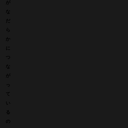
が
な
だ
ら
か
に
つ
な
が
っ
て
い
る
の