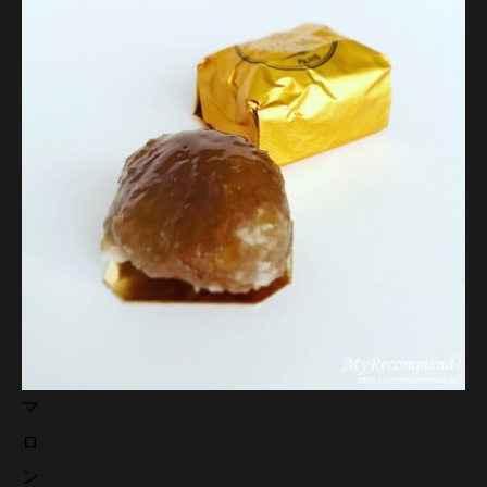
マ
ロ
ン