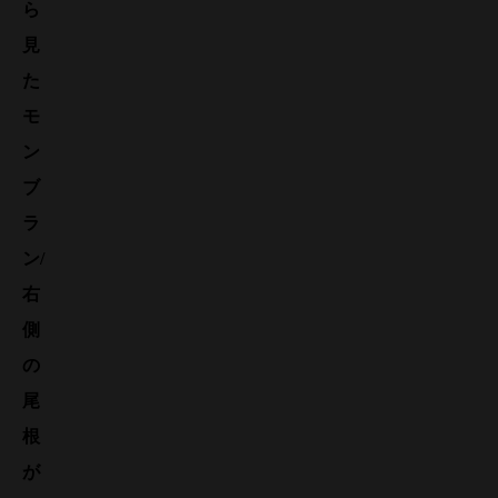
ら
見
た
モ
ン
ブ
ラ
ン/
右
側
の
尾
根
が