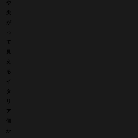
や
尖
が
っ
て
見
え
る
イ
タ
リ
ア
側
か