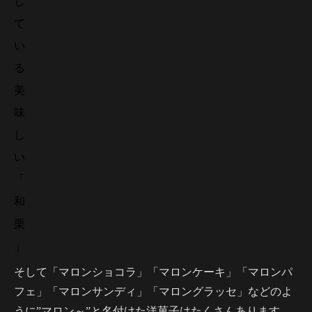
し
て
い
る
美
味
し
い
「
和
栗
」
そして「マロンショコラ」「マロンケーキ」「マロンパ
フェ」「マロンサンディ」「マロングラッセ」などのよ
うに”マロン～”と名付けた洋菓子はたくさんあります