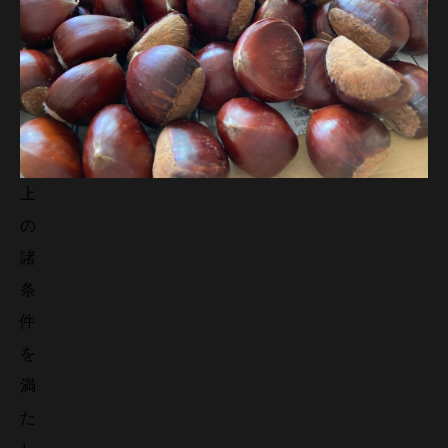
上
の
諸
条
件
を
満
た