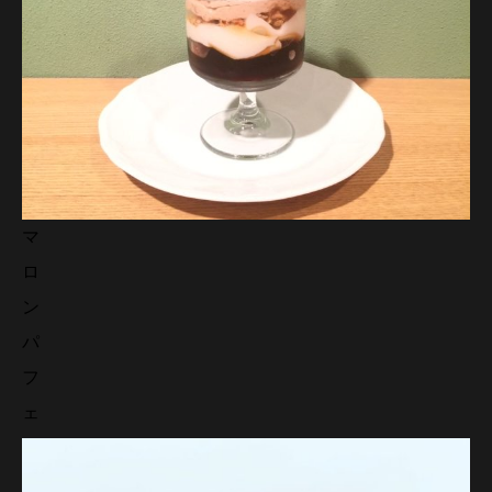
マ
ロ
ン
パ
フ
ェ