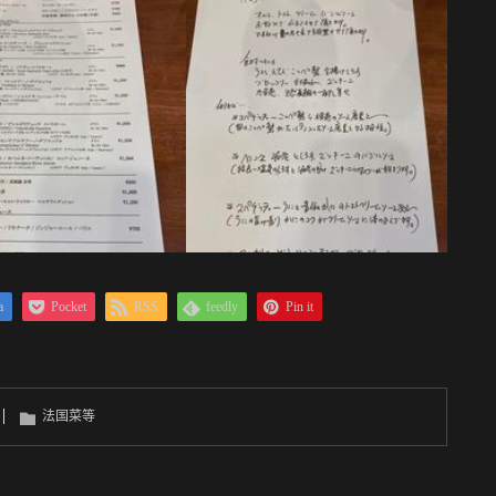
a
Pocket
RSS
feedly
Pin it
法国菜等