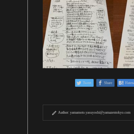
Tweet
Share
Haten
Author:
yamamoto.yasuyoshi@yamazentokyo.com