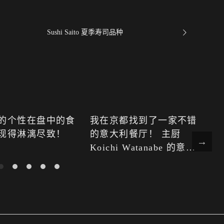
Sushi Saito 夏季寿司品种
的个性在盘中的食
我在京都找到了一家不错
我
现得淋漓尽致！
的意大利餐厅！ 主厨
的
Koichi Watanabe 的意大
得
利菜性价比高，能将食材
的精华发挥得淋漓尽致，
意大利面也非常美味可
口。