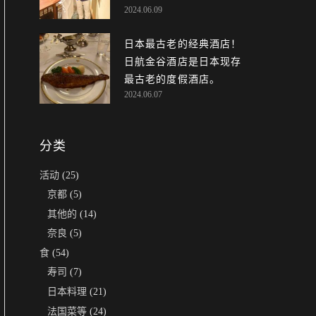
2024.06.09
（Edomae Sushi）的小野
二郎（Jiro Ono）的基因，
日本最古老的经典酒店！
令人赞不绝口！
日航金谷酒店是日本现存
最古老的度假酒店。
2024.06.07
分类
活动
(25)
京都
(5)
其他的
(14)
奈良
(5)
食
(54)
寿司
(7)
日本料理
(21)
法国菜等
(24)