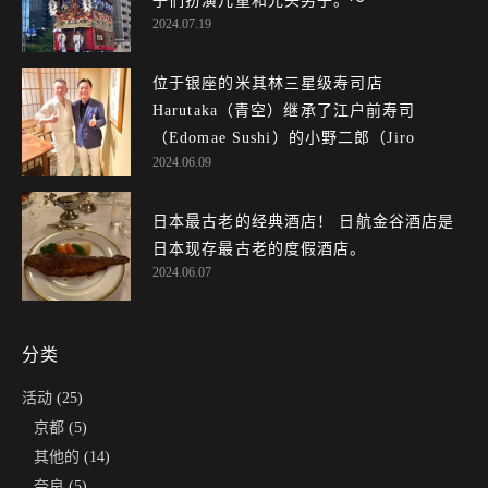
子们扮演儿童和光头男子。～
2024.07.19
位于银座的米其林三星级寿司店
Harutaka（青空）继承了江户前寿司
（Edomae Sushi）的小野二郎（Jiro
2024.06.09
Ono）的基因，令人赞不绝口！
日本最古老的经典酒店！ 日航金谷酒店是
日本现存最古老的度假酒店。
2024.06.07
分类
活动
(25)
京都
(5)
其他的
(14)
奈良
(5)