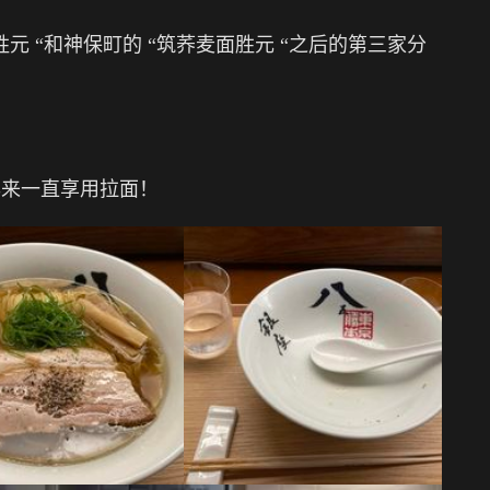
胜元 “和神保町的 “筑荞麦面胜元 “之后的第三家分
年来一直享用拉面！