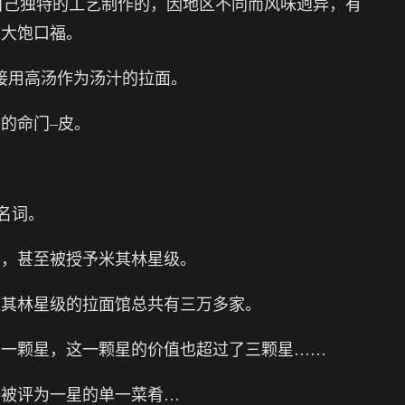
用自己独特的工艺制作的，因地区不同而风味迥异，有
人大饱口福。
直接用高汤作为汤汁的拉面。
的命门–皮。
？
代名词。
食，甚至被授予米其林星级。
米其林星级的拉面馆总共有三万多家。
有一颗星，这一颗星的价值也超过了三颗星……
一被评为一星的单一菜肴…