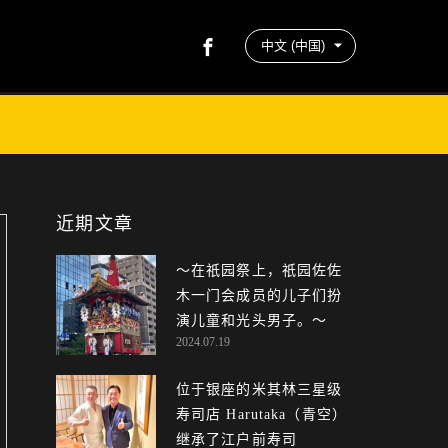
近期文章
〜在祇园祭上，祇园佐佐
木一门会成员的儿子们扮
演儿童和光头男子。～
2024.07.19
位于银座的米其林三星级
寿司店 Harutaka（青空）
继承了江户前寿司（Edo...