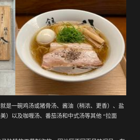
道就是一碗鸡汤或猪骨汤、酱油（稍浓、更香）、盐
美）以及咖喱汤、番茄汤和中式汤等其他 “拉面