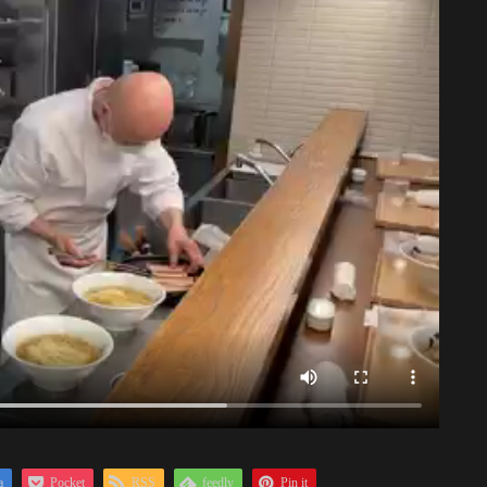
a
Pocket
RSS
feedly
Pin it