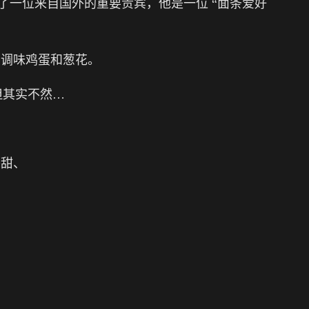
了一位来自国外的重要贵宾，他是一位 “面条爱好
、调味鸡蛋和葱花。
但其实不然…
香甜、