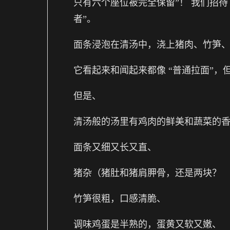
只有六个座位被完全保留”！ 我们招待
者”。
面条浸泡在清汤中，浇上猪肉、竹笋
它看起来和闻起来都像 “普通拉面”，
但是、
清汤般的汤里有鸡肉的鲜美和蔬菜的
面条又细又长又直、
猪杂（猪肚和猪肩胛骨，还是两块？
竹笋很粗，口感清脆、
调味鸡蛋是半熟的，蛋黄又软又嫩、