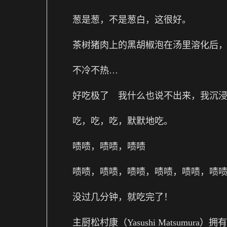
葱是葱，不是葱白，这很好。
茶树猪肉上的黑胡椒泡在汤里溶化后
不冷不热…
好吃极了 我什么也说不出来，我沉
吃，吃，吃，默默地吃。
啧啧，啧啧，啧啧
啧啧，啧啧，啧啧，啧啧，啧啧，啧
没过几分钟，就吃完了！
主厨松村康（Yasushi Matsumura）