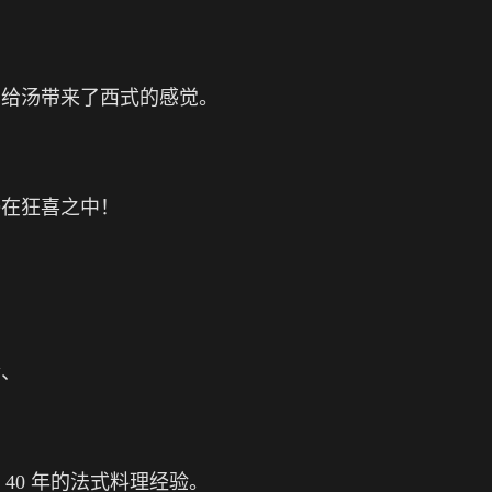
，给汤带来了西式的感觉。
浸在狂喜之中！
啧、
拥有 40 年的法式料理经验。