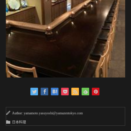
Author:
yamamoto.yasuyoshi@yamazentokyo.com
日本料理