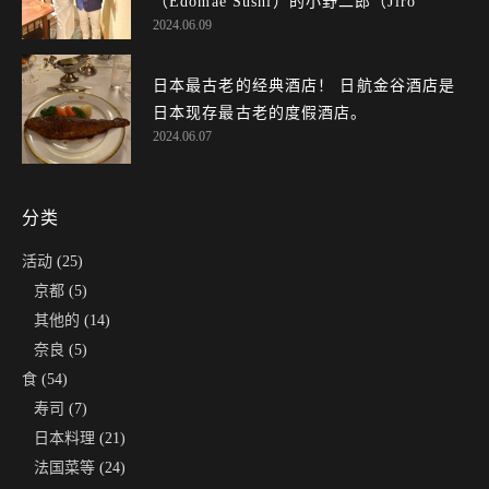
（Edomae Sushi）的小野二郎（Jiro
2024.06.09
Ono）的基因，令人赞不绝口！
日本最古老的经典酒店！ 日航金谷酒店是
日本现存最古老的度假酒店。
2024.06.07
分类
活动
(25)
京都
(5)
其他的
(14)
奈良
(5)
食
(54)
寿司
(7)
日本料理
(21)
法国菜等
(24)