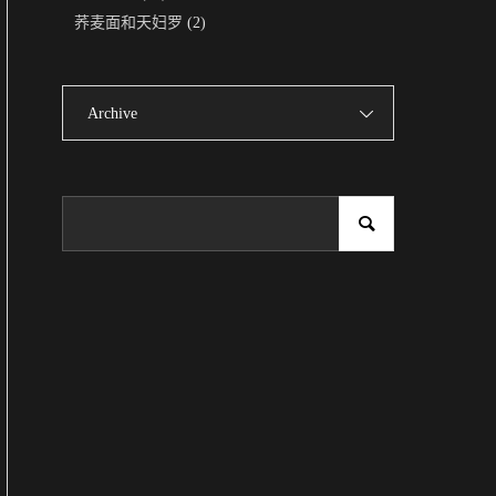
荞麦面和天妇罗
(2)
Archive