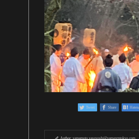
Tweet
Share
Haten
Author:
yamamoto.yasuyoshi@yamazentokyo.com