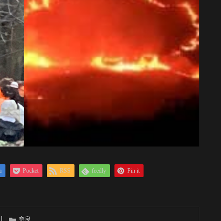
a
Pocket
RSS
feedly
Pin it
奈良