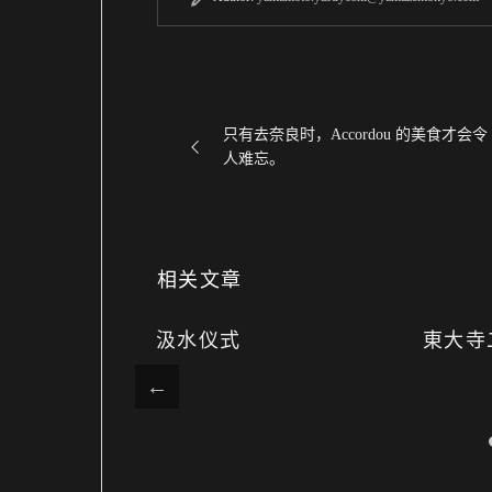
只有去奈良时，Accordou 的美食才会令
人难忘。
相关文章
暮堂：在 “春
汲水仪式
東大寺
燃火把，用
 山茶花制作和果
心）