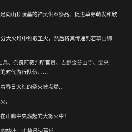
，是向山顶陵墓的神灵供奉祭品、促进草芽萌发和欣
“的大部分大火堆中领取圣火，然后将其传递到若草山脚
官士兵、奈良町裁判所官员、吉野金普山寺、宝来
成的时代游行队伍……
带着春日大社的圣火被点燃…
之火。
燃在山脚中央燃起的大篝火中！
草山的枯叶，火势迅速蔓延。