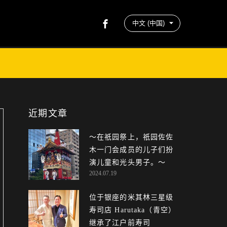
近期文章
〜在祇园祭上，祇园佐佐
木一门会成员的儿子们扮
演儿童和光头男子。～
2024.07.19
位于银座的米其林三星级
寿司店 Harutaka（青空）
继承了江户前寿司（Edo...