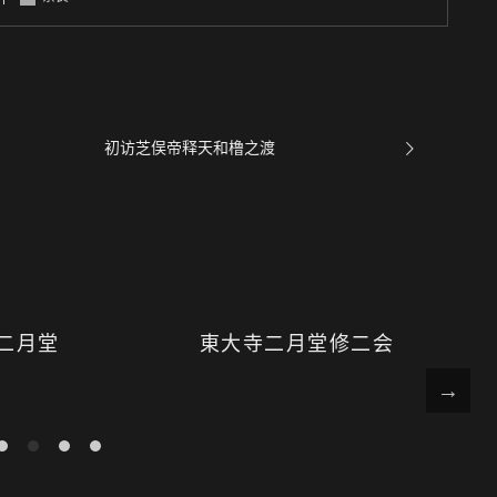
初访芝俣帝释天和橹之渡
二月堂
東大寺二月堂修二会
雅
日
R
子