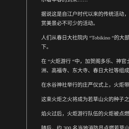
据说这是自江户时代以来的传统活动
赏美景必不可少的活动。
人们从春日大社院内 “Tobikino 
下。
在 “火炬游行 “中，加贺阁多乐、神
洲、高福寺、东大寺、春日大社等组
在水谷神社举行的庄严仪式上，火炬
这束火炬之火将成为若草山火的种子
焰火过后，火炬游行队伍的火炬被点
随后，约 300 名当地消防员点燃若