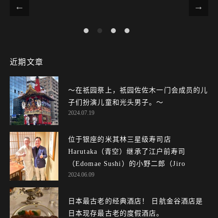
近期文章
〜在祇园祭上，祇园佐佐木一门会成员的儿
子们扮演儿童和光头男子。～
2024.07.19
位于银座的米其林三星级寿司店
Harutaka（青空）继承了江户前寿司
（Edomae Sushi）的小野二郎（Jiro
2024.06.09
Ono）的基因，令人赞不绝口！
日本最古老的经典酒店！ 日航金谷酒店是
日本现存最古老的度假酒店。